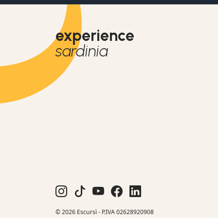
experience
sardinia
© 2026 Escursì - P.IVA 02628920908