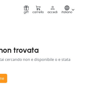
gift
carrello
accedi
italiano
non trovata
tai cercando non e disponibile o e stata
ome