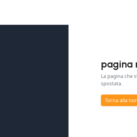
pagina 
La pagina che s
spostata.
Torna alla h