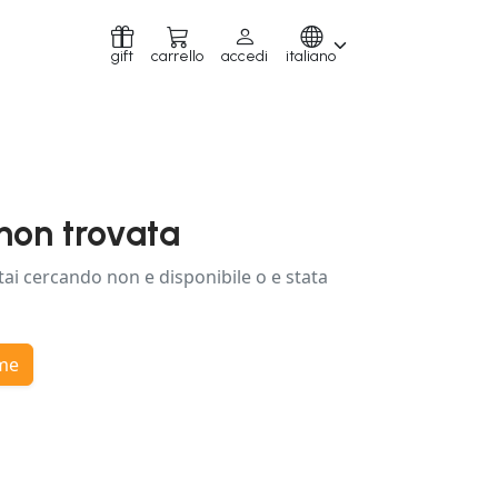
gift
carrello
accedi
italiano
non trovata
tai cercando non e disponibile o e stata
ome