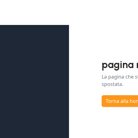
pagina 
La pagina che s
spostata.
Torna alla h