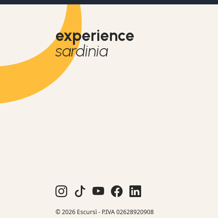
experience
sardinia
© 2026 Escursì - P.IVA 02628920908