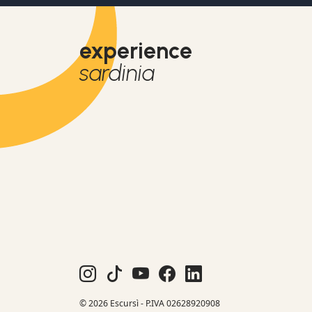
experience
sardinia
© 2026 Escursì - P.IVA 02628920908