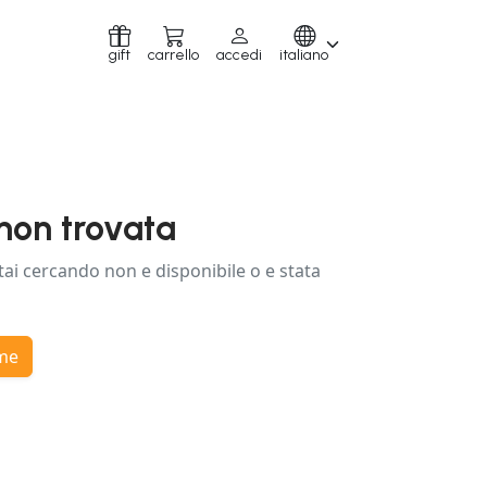
gift
carrello
accedi
italiano
non trovata
tai cercando non e disponibile o e stata
ome