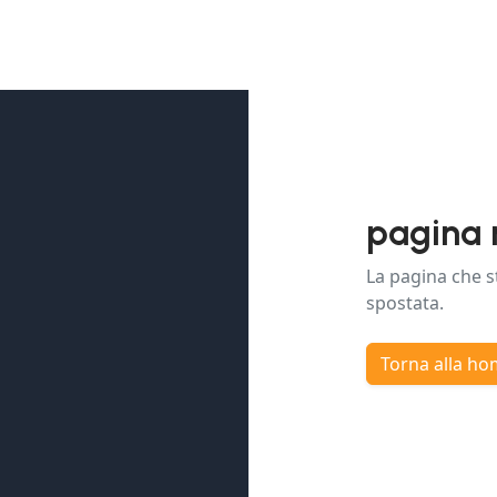
pagina 
La pagina che s
spostata.
Torna alla h