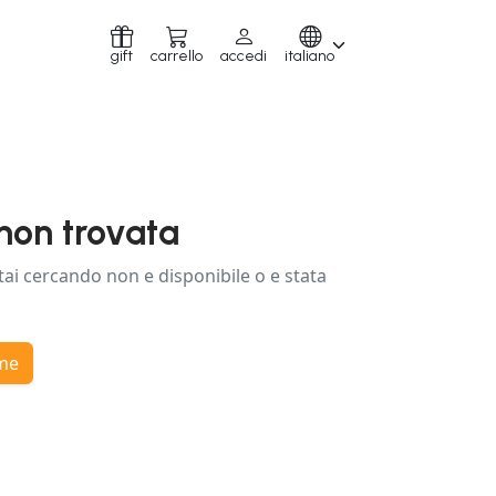
gift
carrello
accedi
italiano
non trovata
tai cercando non e disponibile o e stata
ome