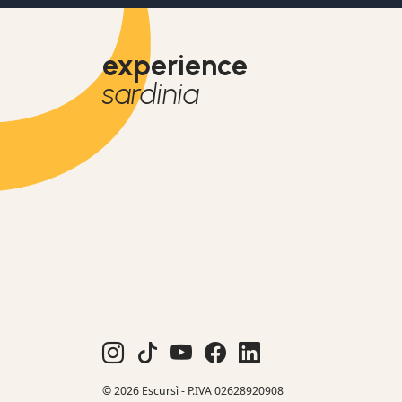
experience
sardinia
© 2026 Escursì - P.IVA 02628920908