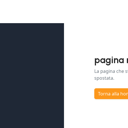
pagina 
La pagina che s
spostata.
Torna alla h