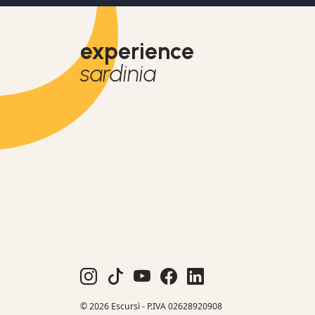
experience
sardinia
© 2026 Escursì - P.IVA 02628920908