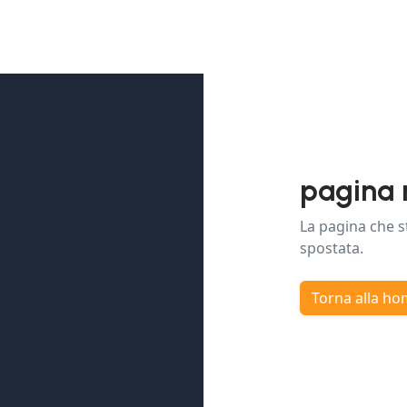
pagina 
La pagina che s
spostata.
Torna alla h