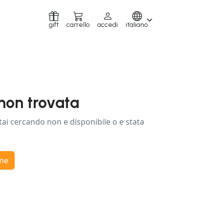
gift
carrello
accedi
italiano
non trovata
tai cercando non e disponibile o e stata
ome