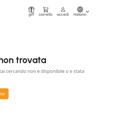
gift
carrello
accedi
italiano
non trovata
tai cercando non e disponibile o e stata
ome