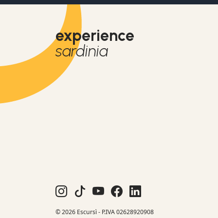
experience
sardinia
© 2026 Escursì - P.IVA 02628920908