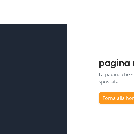
pagina 
La pagina che s
spostata.
Torna alla h