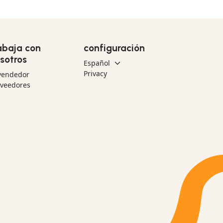
abaja con
configuración
sotros
Privacy
vendedor
oveedores