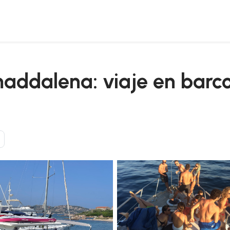
ipiélago de la maddalena
addalena: viaje en barco