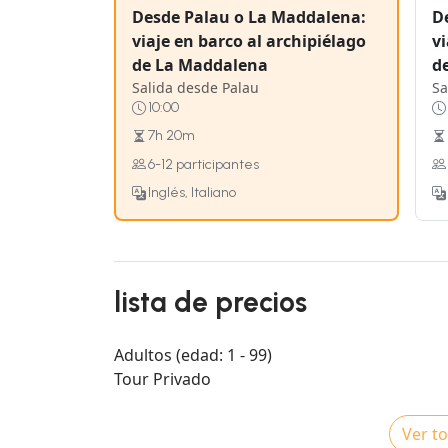
Desde Palau o La Maddalena:
D
viaje en barco al archipiélago
vi
de La Maddalena
d
Salida desde Palau
Sa
10:00
7h 20m
6-12 participantes
Inglés, Italiano
lista de precios
Adultos (edad: 1 - 99)
Tour Privado
Ver to