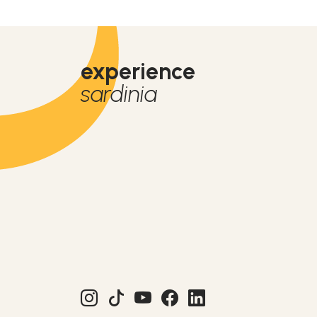
experience
sardinia