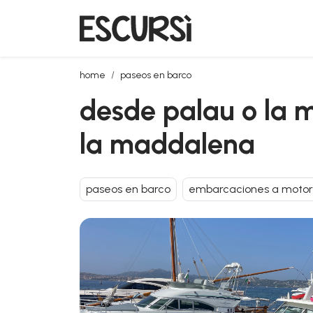
desde palau o la maddalena: viaje en barco al arch
home
paseos en barco
desde palau o la m
la maddalena
paseos en barco
embarcaciones a motor