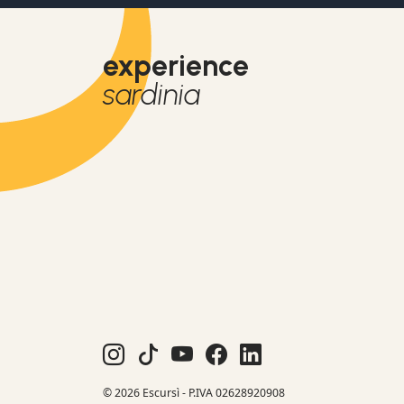
experience
sardinia
© 2026 Escursì - P.IVA 02628920908