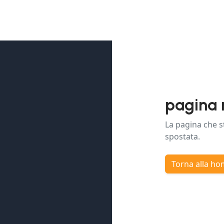
pagina 
La pagina che s
spostata.
Torna alla h