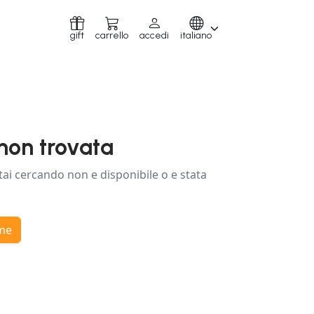
gift
carrello
accedi
italiano
non trovata
tai cercando non e disponibile o e stata
ome