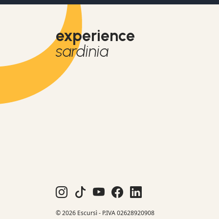
experience
sardinia
© 2026 Escursì - P.IVA 02628920908