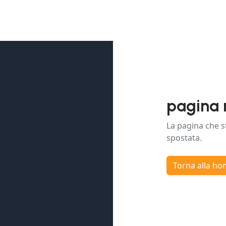
pagina 
La pagina che s
spostata.
Torna alla h