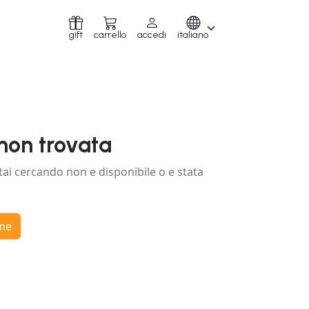
gift
carrello
accedi
italiano
non trovata
tai cercando non e disponibile o e stata
ome