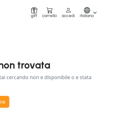
gift
carrello
accedi
italiano
non trovata
tai cercando non e disponibile o e stata
ome