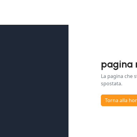
pagina 
La pagina che s
spostata.
Torna alla h