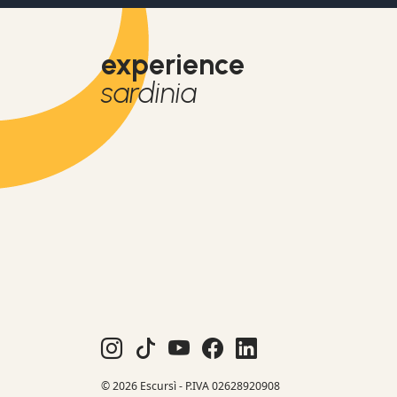
experience
sardinia
© 2026 Escursì - P.IVA 02628920908