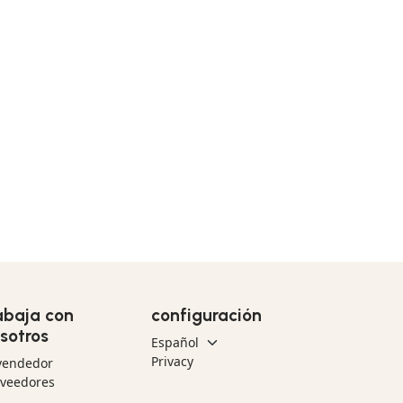
abaja con
configuración
sotros
Privacy
vendedor
oveedores