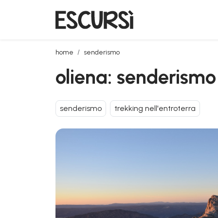
oliena: senderismo en el monte corrasi al atardece
home
senderismo
oliena: senderismo
senderismo
trekking nell'entroterra