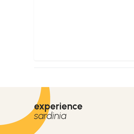
experience
sardinia