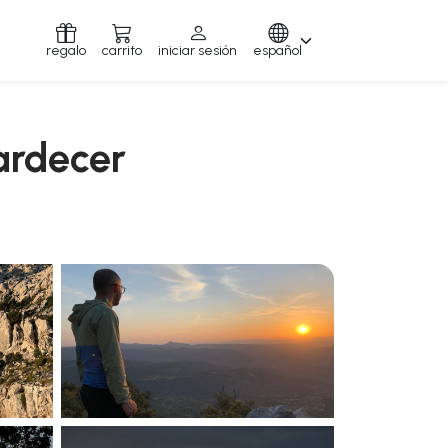
regalo
carrito
iniciar sesión
español
tardecer