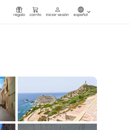
regalo
carrito
iniciar sesión
español