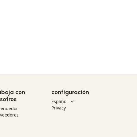
abaja con
configuración
sotros
Privacy
vendedor
oveedores