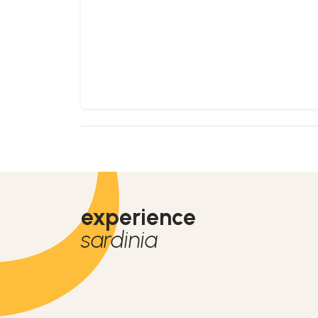
experience
sardinia