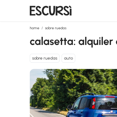
calasetta: alquiler de coches
home
sobre ruedas
calasetta: alquiler
sobre ruedas
auto