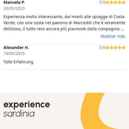
Manuela P.
5/5
20/05/2025
Esperienza molto interessante, dai monti alle spiagge di Costa
Verde, con una sosta nel paesino di Marceddi che è veramente
delizioso, il tutto reso ancora più piacevole dalla compagnia di
Alessandro, con la sua guida tranquilla ed esperta e le sue
Mostrar más
informazioni sul percorso. Da non perdere !
Alexander H.
5/5
19/05/2025
Tolle Erfahrung
experience
sardinia