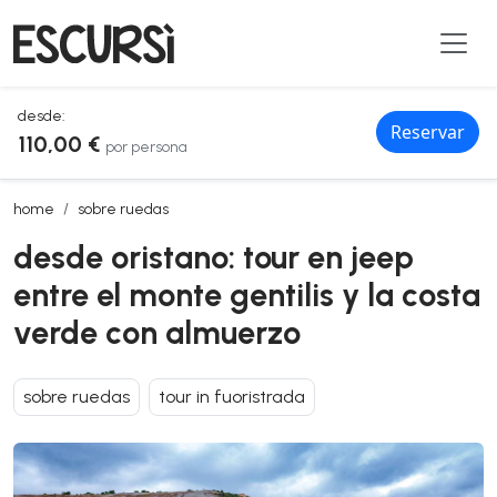
desde:
Reservar
110,00 €
por persona
desde oristano: tour en jeep entre el monte gentilis y la costa ver
home
sobre ruedas
desde oristano: tour en jeep
entre el monte gentilis y la costa
verde con almuerzo
sobre ruedas
tour in fuoristrada