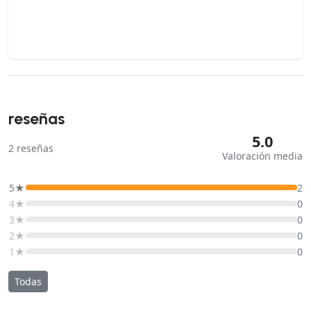
reseñas
5.0
2
reseñas
Valoración media
5★
2
4★
0
3★
0
2★
0
1★
0
Todas