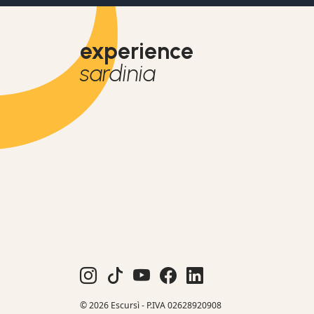
experience
sardinia
© 2026 Escursì - P.IVA 02628920908