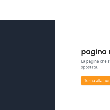
pagina 
La pagina che s
spostata.
Torna alla h