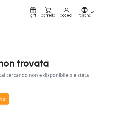
gift
carrello
accedi
italiano
non trovata
tai cercando non e disponibile o e stata
ome