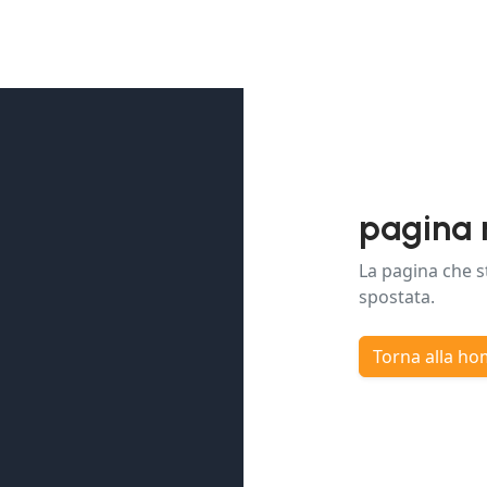
pagina 
La pagina che s
spostata.
Torna alla h