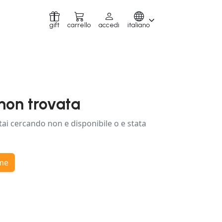
gift
carrello
accedi
italiano
non trovata
tai cercando non e disponibile o e stata
ome