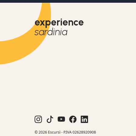
experience
sardinia
© 2026 Escursì - P.IVA 02628920908