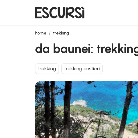
da baunei: trekking a cala mariolu
home
trekking
da baunei: trekkin
trekking
trekking costieri