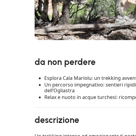
da non perdere
Esplora Cala Mariolu: un trekking avvent
Un percorso impegnativo: sentieri ripid
dell’Ogliastra
Relax e nuoto in acque turchesi: ricomp
descrizione
Un trekking intenso ed emozionante ti porter