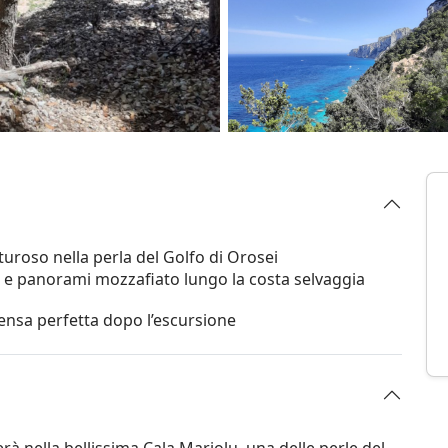
uroso nella perla del Golfo di Orosei
i e panorami mozzafiato lungo la costa selvaggia
ensa perfetta dopo l’escursione
à nella bellissima Cala Mariolu, una delle perle del