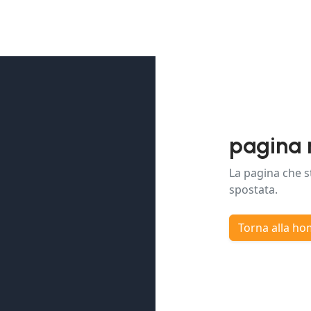
pagina 
La pagina che s
spostata.
Torna alla h