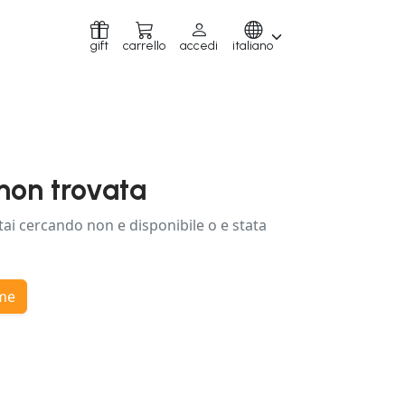
gift
carrello
accedi
italiano
non trovata
tai cercando non e disponibile o e stata
ome