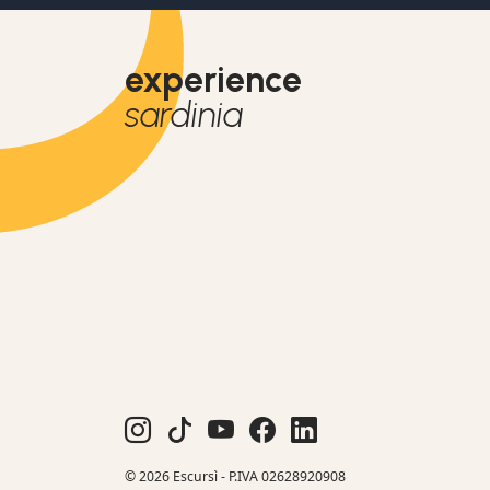
experience
sardinia
© 2026 Escursì - P.IVA 02628920908