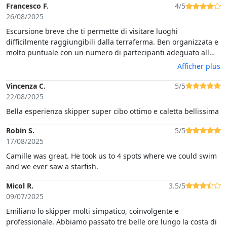
Francesco F.
4/5
26/08/2025
Escursione breve che ti permette di visitare luoghi
difficilmente raggiungibili dalla terraferma. Ben organizzata e
molto puntuale con un numero di partecipanti adeguato all
imbarcazione.Bravo lo skipper Tommy che ha contribuito a
Afficher plus
creare un buon ambiente nonostante avessimo anche bambini
al seguito, che si sono divertiti tantissimo.
Vincenza C.
5/5
22/08/2025
Bella esperienza skipper super cibo ottimo e caletta bellissima
Robin S.
5/5
17/08/2025
Camille was great. He took us to 4 spots where we could swim
and we ever saw a starfish.
Micol R.
3.5/5
09/07/2025
Emiliano lo skipper molti simpatico, coinvolgente e
professionale. Abbiamo passato tre belle ore lungo la costa di