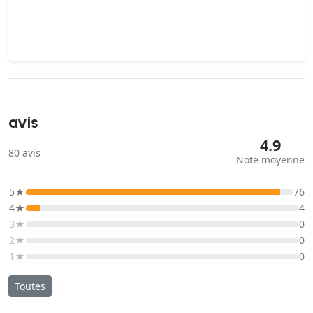
avis
4.9
80
avis
Note moyenne
5★
76
4★
4
3★
0
2★
0
1★
0
Toutes