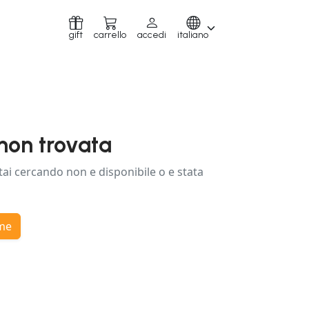
gift
carrello
accedi
italiano
non trovata
tai cercando non e disponibile o e stata
ome