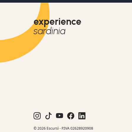
experience
sardinia
© 2026 Escursì - P.IVA 02628920908