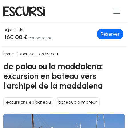
À partir de:
Réserver
160,00 €
par personne
de palau ou la maddalena: excursion en bateau vers l'archipel de 
home
excursions en bateau
de palau ou la maddalena:
excursion en bateau vers
l'archipel de la maddalena
excursions en bateau
bateaux à moteur