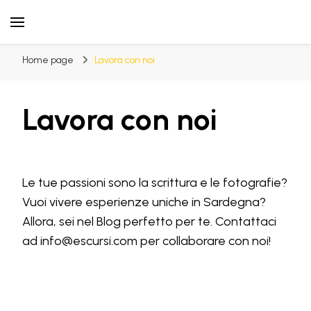
Il Blog di Escursi.com
Racconti e novità sulle Esperienze in Sardegna
Home page
Lavora con noi
Lavora con noi
Le tue passioni sono la scrittura e le fotografie?
Vuoi vivere esperienze uniche in Sardegna?
Allora, sei nel Blog perfetto per te. Contattaci
ad info@escursi.com per collaborare con noi!