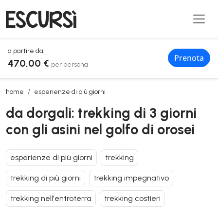
a partire da:
Prenota
470,00 €
per persona
da dorgali: trekking di 3 giorni con gli asini nel golfo di orosei
home
esperienze di più giorni
da dorgali: trekking di 3 giorni
con gli asini nel golfo di orosei
esperienze di più giorni
trekking
trekking di più giorni
trekking impegnativo
trekking nell'entroterra
trekking costieri