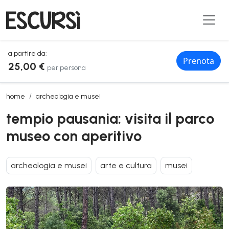
a partire da:
Prenota
25,00 €
per persona
tempio pausania: visita il parco museo con aperitivo
home
archeologia e musei
tempio pausania: visita il parco
museo con aperitivo
archeologia e musei
arte e cultura
musei