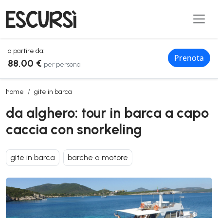
a partire da:
Prenota
88,00 €
per persona
da alghero: tour in barca a capo caccia con snorkeling
home
gite in barca
da alghero: tour in barca a capo
caccia con snorkeling
gite in barca
barche a motore