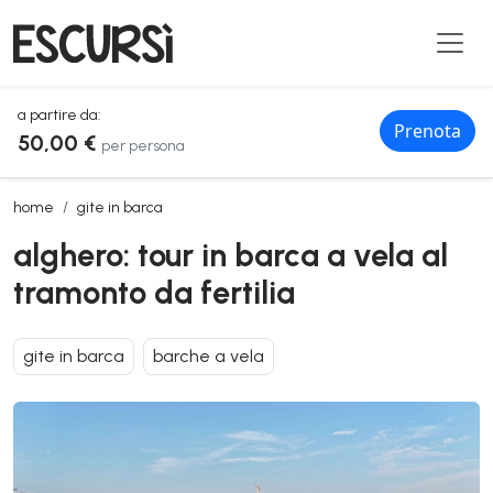
a partire da:
Prenota
50,00 €
per persona
alghero: tour in barca a vela al tramonto da fertilia
home
gite in barca
alghero: tour in barca a vela al
tramonto da fertilia
gite in barca
barche a vela