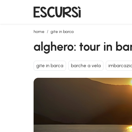
alghero: tour in barca a vela al tramonto con aperiti
home
gite in barca
alghero: tour in ba
gite in barca
barche a vela
imbarcazio