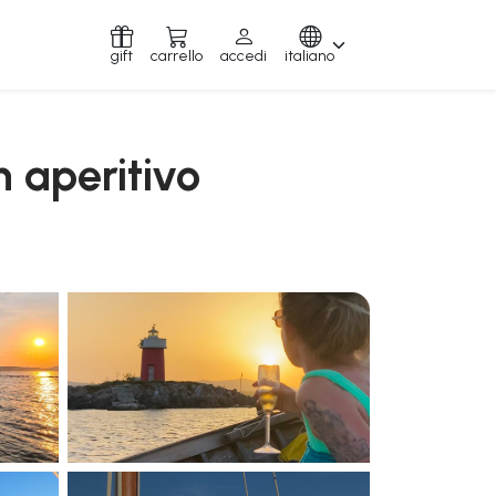
gift
carrello
accedi
italiano
n aperitivo