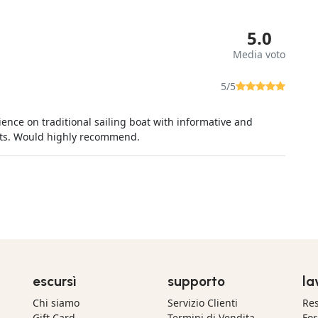
5.0
Media voto
5/5
ience on traditional sailing boat with informative and
sts. Would highly recommend.
escursì
supporto
la
Chi siamo
Servizio Clienti
Res
Gift Card
Termini di Vendita
For