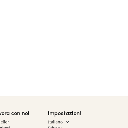
vora con noi
impostazioni
eller
nitori
Privacy