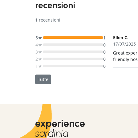
recensioni
1
recensioni
Ellen C.
5★
1
17/07/2025
4★
0
3★
0
Great exper
2★
0
friendly ho
1★
0
Tutte
experience
sardinia