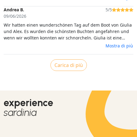
Andrea B.
5/5
09/06/2026
Wir hatten einen wunderschönen Tag auf dem Boot von Giulia
und Alex. Es wurden die schönsten Buchten angefahren und
wenn wir wollten konnten wir schnorcheln. Giulia ist eine
großartige Köchin und hat sich den ganzen Tag rührend um
Mostra di più
uns gekümmert. Es gab eigentlich bei jedem Stopp etwas
köstliches zu Essen . Mittags gab's Wein zum Essen -
zwischendurch Bier, Cola, Wasser und ein leckeres Eisgetränk.
Carica di più
Wir waren über 9 Stunden unterwegs und hatten überall
ausreichend Zeit für Fotos, essen und gucken.
experience
sardinia