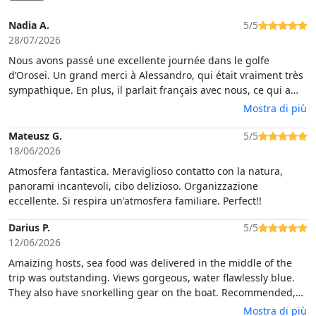
Nadia A.
5/5
28/07/2026
Nous avons passé une excellente journée dans le golfe
d’Orosei. Un grand merci à Alessandro, qui était vraiment très
sympathique. En plus, il parlait français avec nous, ce qui a
rendu l’excursion encore plus agréable.Les paysages sont
Mostra di più
absolument magnifiques et la balade en voilier est un vrai
incontournable.Mention spéciale à Giulia pour le déjeuner :
Mateusz G.
5/5
les pâtes aux crevettes étaient délicieuses !Nous
18/06/2026
recommandons cette excursion sans hésiter.
Atmosfera fantastica. Meraviglioso contatto con la natura,
panorami incantevoli, cibo delizioso. Organizzazione
eccellente. Si respira un'atmosfera familiare. Perfect!!
Darius P.
5/5
12/06/2026
Amaizing hosts, sea food was delivered in the middle of the
trip was outstanding. Views gorgeous, water flawlessly blue.
They also have snorkelling gear on the boat. Recommended,
we had a great time!
Mostra di più