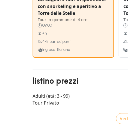
con snorkeling e aperitivo a
co
Torre delle Stelle
To
Tour in gommone di 4 ore
To
09:00
4h
4-8 partecipanti
Inglese, Italiano
listino prezzi
Adulti (età: 3 - 99)
Tour Privato
Vedi