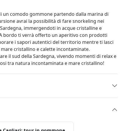
do di un comodo gommone partendo dalla marina di
sione avrai la possibilità di fare snorkeling nei
a Sardegna, immergendoti in acque cristalline e
A bordo ti verrà offerto un aperitivo con prodotti
rare i sapori autentici del territorio mentre ti lasci
mare cristallino e calette incontaminate.
are il sud della Sardegna, vivendo momenti di relax e
osi tra natura incontaminata e mare cristallino!
a Cagliari: tour in gommone