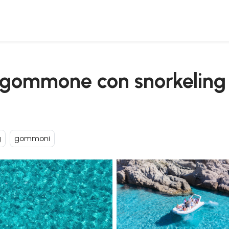
vo a torre delle stelle
n gommone con snorkeling 
g
gommoni