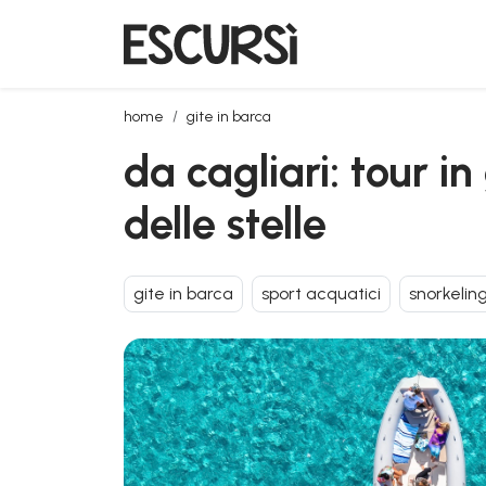
da cagliari: tour in gommone con snorkeling e aperiti
home
gite in barca
da cagliari: tour i
delle stelle
gite in barca
sport acquatici
snorkelin