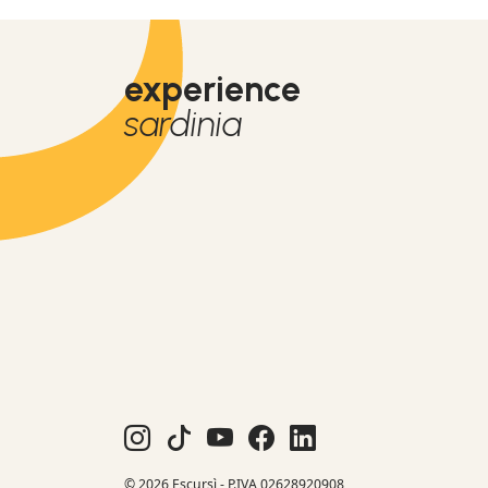
experience
sardinia
© 2026 Escursì - P.IVA 02628920908