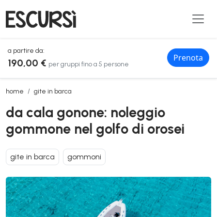
a partire da:
Prenota
190,00 €
per gruppi fino a 5 persone
da cala gonone: noleggio gommone nel golfo di orosei
home
gite in barca
da cala gonone: noleggio
gommone nel golfo di orosei
gite in barca
gommoni