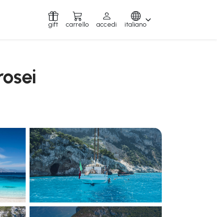
gift
carrello
accedi
italiano
rosei