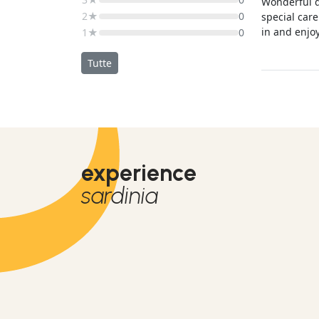
Wonderful day. We
2★
0
special car
in and enjoy the tri
1★
0
their kindn
Tutte
experience
sardinia