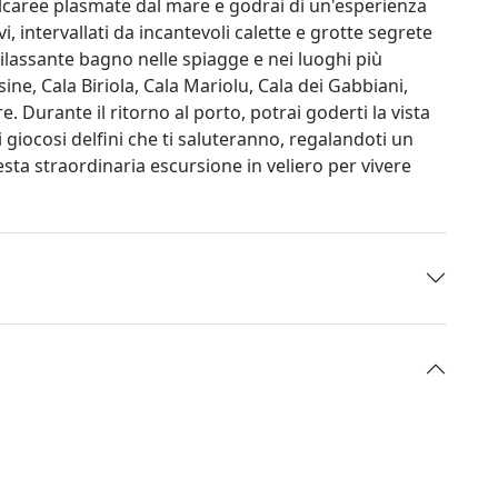
lcaree plasmate dal mare e godrai di un'esperienza
i, intervallati da incantevoli calette e grotte segrete
rilassante bagno nelle spiagge e nei luoghi più
ine, Cala Biriola, Cala Mariolu, Cala dei Gabbiani,
re. Durante il ritorno al porto, potrai goderti la vista
 i giocosi delfini che ti saluteranno, regalandoti un
a straordinaria escursione in veliero per vivere