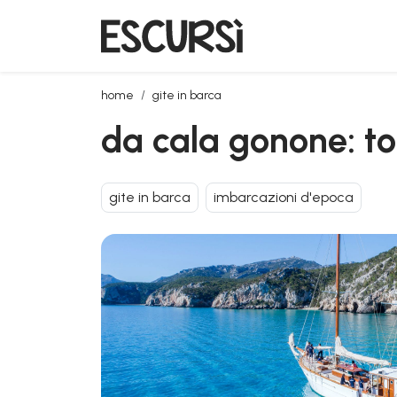
da cala gonone: tour in veliero nel golfo di orosei
home
gite in barca
da cala gonone: tou
gite in barca
imbarcazioni d'epoca