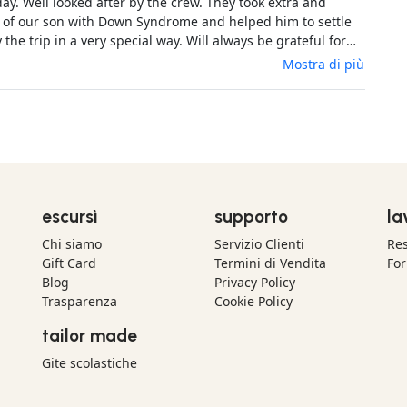
ll looked after by the crew. They took extra and
e of our son with Down Syndrome and helped him to settle
p in a very special way. Will always be grateful for
ess and great support. Thanks a million.
Mostra di più
escursì
supporto
la
Chi siamo
Servizio Clienti
Res
Gift Card
Termini di Vendita
For
Blog
Privacy Policy
Trasparenza
Cookie Policy
tailor made
Gite scolastiche