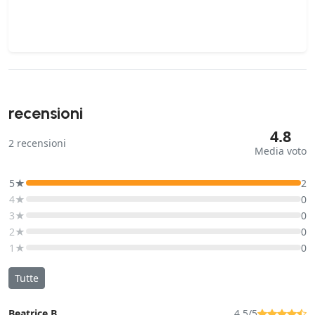
recensioni
4.8
2
recensioni
Media voto
5★
2
4★
0
3★
0
2★
0
1★
0
Tutte
Beatrice B.
4.5/5