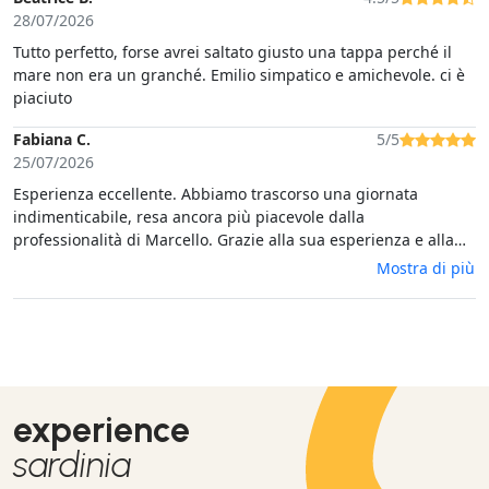
28/07/2026
Tutto perfetto, forse avrei saltato giusto una tappa perché il
mare non era un granché. Emilio simpatico e amichevole. ci è
piaciuto
Fabiana C.
5/5
25/07/2026
Esperienza eccellente. Abbiamo trascorso una giornata
indimenticabile, resa ancora più piacevole dalla
professionalità di Marcello. Grazie alla sua esperienza e alla
perfetta conoscenza della zona ci ha portato nelle calette più
Mostra di più
belle e dalle acque più cristalline, scegliendo sempre i punti
più riparati dal vento. Organizzazione impeccabile e grande
attenzione durante tutta la giornata. Tour assolutamente
consigliato!
experience
sardinia