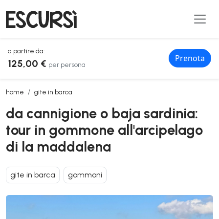
a partire da:
Prenota
125,00 €
per persona
da cannigione o baja sardinia: tour in gommone all'arcipelago di la
home
gite in barca
da cannigione o baja sardinia:
tour in gommone all'arcipelago
di la maddalena
gite in barca
gommoni