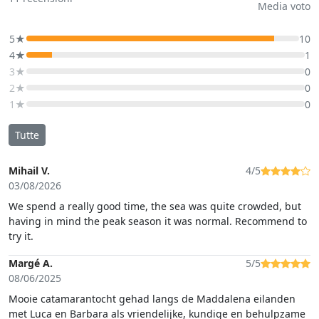
Media voto
5★
10
4★
1
3★
0
2★
0
1★
0
Tutte
Mihail V.
4/5
03/08/2026
We spend a really good time, the sea was quite crowded, but
having in mind the peak season it was normal. Recommend to
try it.
Margé A.
5/5
08/06/2025
Mooie catamarantocht gehad langs de Maddalena eilanden
met Luca en Barbara als vriendelijke, kundige en behulpzame