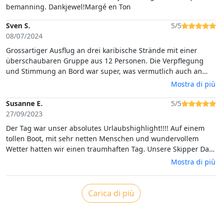
bemanning. Dankjewel!Margé en Ton
Sven S.
5/5
08/07/2024
Grossartiger Ausflug an drei karibische Strände mit einer
überschaubaren Gruppe aus 12 Personen. Die Verpflegung
und Stimmung an Bord war super, was vermutlich auch an
dem leckeren Prosecco und der Musik gelegen hat. Ich kann
Mostra di più
den Ausflug nur empfehlen!
Susanne E.
5/5
27/09/2023
Der Tag war unser absolutes Urlaubshighlight!!!! Auf einem
tollen Boot, mit sehr netten Menschen und wundervollem
Wetter hatten wir einen traumhaften Tag. Unsere Skipper Dani
und Georgia waren wundervoll. Super nett, super
Mostra di più
professionell und wir wurden perfekt mit vielen Leckereien
bewirtet. Wir waren in traumhaften Buchten, in denen wir
schwimmen konnten und würden am liebsten sofort wieder
Carica di più
losfahren. Eine absolut 100% Empfehlung für diesen Ausflug.
Vielen Dank an Dani und Georgia.