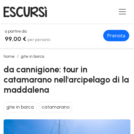
a partire da:
Prenota
99,00 €
per persona
da cannigione: tour in catamarano nell'arcipelago di la maddalena
home
gite in barca
da cannigione: tour in
catamarano nell'arcipelago di la
maddalena
gite in barca
catamarano