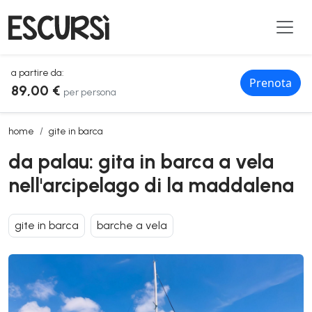
a partire da:
Prenota
89,00 €
per persona
da palau: gita in barca a vela nell'arcipelago di la maddalena
home
gite in barca
da palau: gita in barca a vela
nell'arcipelago di la maddalena
gite in barca
barche a vela