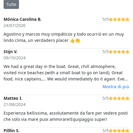
Tutte
Mónica Carolina B.
5/5
24/07/2026
Agostino y marcos muy simpáticos y todo ocurrió en un muy
lindo clima, un verdadero placer 👍👏
Stijn V.
5/5
09/10/2024
We had a great day in the boat. Great, chill atmosphere,
visited nice beaches (with a small boat to go on land). Great
food, nice captains,... We would immediately do it again. Even
in october with some clouds and water a bit cooler a great trip.
Mostra di più
Matteo I.
5/5
21/08/2024
Esperienza bellissima, assolutamente da fare per vedere posti
che solo via mare puoi ammirare!Equipaggio super!
Pilllin S.
5/5