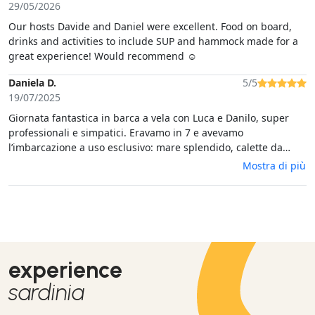
persone squisite, super preparate e gentili. Se siete in zona,
29/05/2026
dovete assolutamente provarlo. Consigliatissimo!
Our hosts Davide and Daniel were excellent. Food on board,
drinks and activities to include SUP and hammock made for a
great experience! Would recommend ☺️
Daniela D.
5/5
19/07/2025
Giornata fantastica in barca a vela con Luca e Danilo, super
professionali e simpatici. Eravamo in 7 e avevamo
l’imbarcazione a uso esclusivo: mare splendido, calette da
sogno e anche i delfini! A bordo abbiamo gustato una pasta ai
Mostra di più
crostacei cucinata al momento, davvero ottima. Esperienza
indimenticabile, da rifare!
experience
sardinia