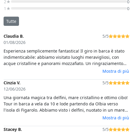
2★
0
1★
0
Tutte
Claudia B.
5/5
01/08/2026
Esperienza semplicemente fantastica! Il giro in barca è stato
indimenticabile: abbiamo visitato luoghi meravigliosi, con
acque cristalline e panorami mozzafiato. Un ringraziamento
speciale va allo skipper Danilo, che è stato eccezionale sotto
Mostra di più
ogni aspetto. Professionale, simpatico, disponibile e sempre
attento a farci vivere la giornata nel migliore dei modi. Se
Cinzia V.
5/5
cercate un'esperienza autentica e ben organizzata, questa è
12/06/2026
sicuramente la scelta migliore!
Una giornata magica tra delfini, mare cristallino e ottimo cibo!
Tour in barca a vela da 10 e lode partendo da Olbia verso
l'isola di Figarolo. Abbiamo visto i delfini, nuotato in un mare
trasparente e preso il sole! Atmosfera splendida e tanta
Mostra di più
allegria. Pranzo con risotto al pesce e dell'ottimo vino bianco
fresco. Un plauso speciale allo skipper e al suo vice due
Stacey B.
5/5