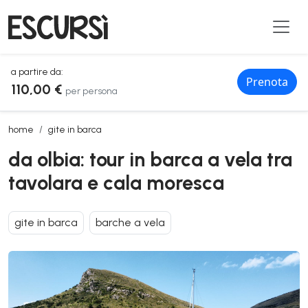
a partire da:
Prenota
110,00 €
per persona
da olbia: tour in barca a vela tra tavolara e cala moresca
home
gite in barca
da olbia: tour in barca a vela tra
tavolara e cala moresca
gite in barca
barche a vela