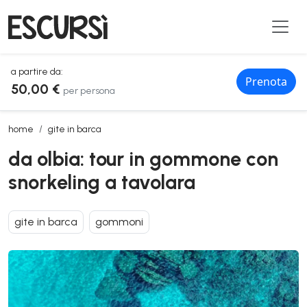
a partire da:
Prenota
50,00 €
per persona
da olbia: tour in gommone con snorkeling a tavolara
home
gite in barca
da olbia: tour in gommone con
snorkeling a tavolara
gite in barca
gommoni