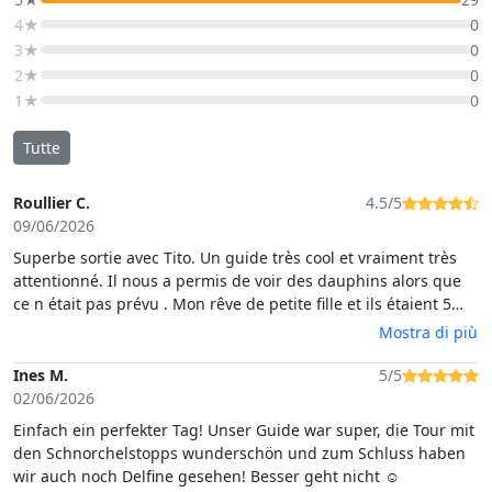
4★
0
3★
0
2★
0
1★
0
Tutte
Roullier C.
4.5/5
09/06/2026
Superbe sortie avec Tito. Un guide très cool et vraiment très
attentionné. Il nous a permis de voir des dauphins alors que
ce n était pas prévu . Mon rêve de petite fille et ils étaient 5
juste à côté de notre bateau 😍. Je recommande vivement .
Mostra di più
Deux baignades dans des eaux cristallines et un petit apéro
maison. Très bon moment !
Ines M.
5/5
02/06/2026
Einfach ein perfekter Tag! Unser Guide war super, die Tour mit
den Schnorchelstopps wunderschön und zum Schluss haben
wir auch noch Delfine gesehen! Besser geht nicht ☺️