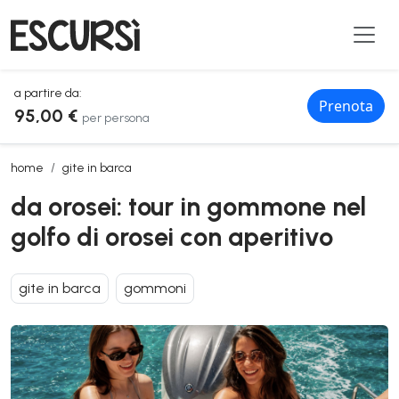
a partire da:
Prenota
95,00 €
per persona
da orosei: tour in gommone nel golfo di orosei con aperitivo
home
gite in barca
da orosei: tour in gommone nel
golfo di orosei con aperitivo
gite in barca
gommoni