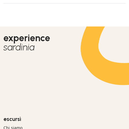
conosciuto gente nuova e visitato calette paradisiache.
Sicuramente da rifare! Barbara, Davide e Alice.
experience
sardinia
escursì
Chi siamo