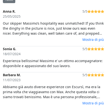
Anna R.
5/5
25/05/2025
Our skipper Massimo’s hospitality was unmatched! If you think
the dinghy in the picture is nice, just know ours was even
nicer. Everything was clean, well taken care of, and prepped
for our arrival. The team even offered us snacks at our third
Mostra di più
stop! Massimo is extremely knowledgeable in the area, fluent
in English, and overall a great tour host. I’ve already
Sonia G.
5/5
recommended this tour to my friends!
18/07/2024
Esperienza bellissima! Massimo e’ un ottimo accompagnatore:
disponibile e appassionato del suo lavoro.
Barbara M.
5/5
11/07/2023
Abbiamo già avuto diverse esperienze con Escursì, ma era la
prima volta che viaggiavamo con Max. Anche questa volta ci
siamo trovati benissimo. Max è una persona professionale,
disponibile e simpatica. Il fatto di essere solo in 10 a bordo del
Mostra di più
gommone, ha reso tutto molto più esclusivo. Ci siamo divertiti,