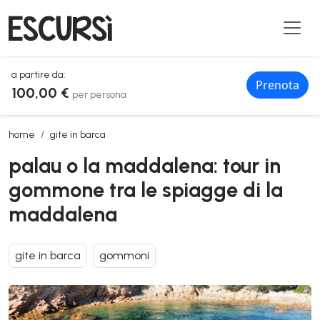
a partire da:
Prenota
100,00 €
per persona
palau o la maddalena: tour in gommone tra le spiagge di la maddal
home
gite in barca
palau o la maddalena: tour in
gommone tra le spiagge di la
maddalena
gite in barca
gommoni