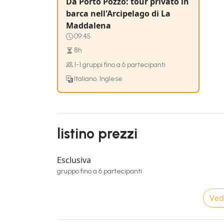
Da Porto Pozzo: tour privato in
barca nell'Arcipelago di La
Maddalena
09:45
8h
1-1 gruppi fino a 6 partecipanti
Italiano, Inglese
listino prezzi
Esclusiva
gruppo fino a 6 partecipanti
Vedi