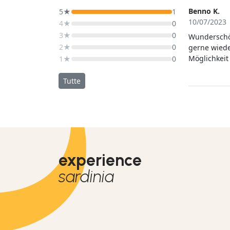
Benno K.
5★
1
10/07/2023
4★
0
3★
0
Wunderschön
2★
0
gerne wiede
Möglichkeit
1★
0
freundliche
schönsten P
Tutte
Food und Ge
super Erfah
experience
sardinia