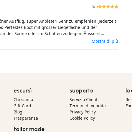
5/5
er Ausflug, super Anbieter! Sehr zu empfehlen. Jederzeit
r. Perfektes Boot mit grosser Liegefläche und der
 an der Sonne oder im Schatten zu liegen. Äusserst
r und sehr kompetenter Kapitän der einem an die
Mostra di più
lätze führt. Kühlbox an Bord. Am besten nimmt man seinen
tränke mit.Wir haben uns sehr wohl gefühlt, es war eine
rung.
escursì
supporto
la
Chi siamo
Servizio Clienti
Res
Gift Card
Termini di Vendita
For
Blog
Privacy Policy
Trasparenza
Cookie Policy
tailor made