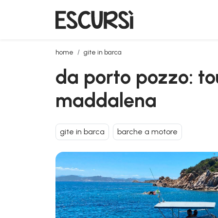
da porto pozzo: tour privato in barca nell'arcipelag
home
gite in barca
da porto pozzo: tou
maddalena
gite in barca
barche a motore