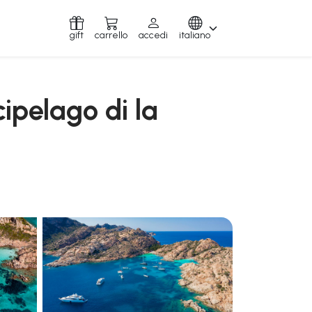
gift
carrello
accedi
italiano
cipelago di la