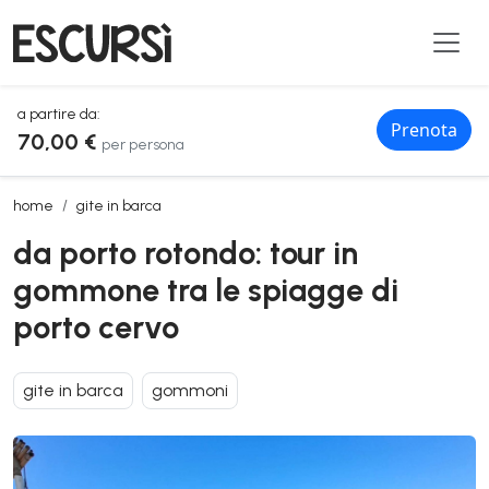
a partire da:
Prenota
70,00 €
per persona
da porto rotondo: tour in gommone tra le spiagge di porto cervo
home
gite in barca
da porto rotondo: tour in
gommone tra le spiagge di
porto cervo
gite in barca
gommoni