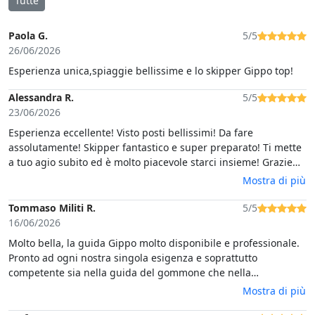
Tutte
Paola G.
5/5
26/06/2026
Esperienza unica,spiaggie bellissime e lo skipper Gippo top!
Alessandra R.
5/5
23/06/2026
Esperienza eccellente! Visto posti bellissimi! Da fare
assolutamente! Skipper fantastico e super preparato! Ti mette
a tuo agio subito ed è molto piacevole starci insieme! Grazie
mille per la splendida giornata!
Mostra di più
Tommaso Militi R.
5/5
16/06/2026
Molto bella, la guida Gippo molto disponibile e professionale.
Pronto ad ogni nostra singola esigenza e soprattutto
competente sia nella guida del gommone che nella
conoscenza delle spiagge varie e dei paesaggi.
Mostra di più