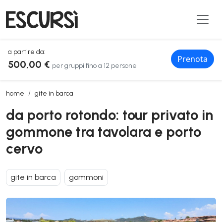
a partire da:
Prenota
500,00 €
per gruppi fino a 12 persone
da porto rotondo: tour privato in gommone tra tavolara e porto cervo
home
gite in barca
da porto rotondo: tour privato in
gommone tra tavolara e porto
cervo
gite in barca
gommoni