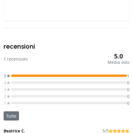
recensioni
5.0
1
recensioni
Media voto
5★
1
4★
0
3★
0
2★
0
1★
0
Tutte
Beatrice C.
5/5