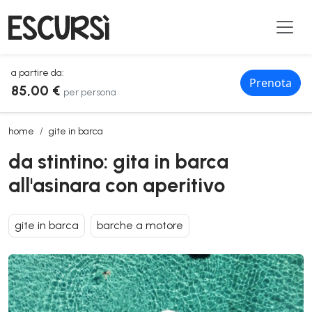
a partire da:
Prenota
85,00 €
per persona
da stintino: gita in barca all'asinara con aperitivo
home
gite in barca
da stintino: gita in barca
all'asinara con aperitivo
gite in barca
barche a motore