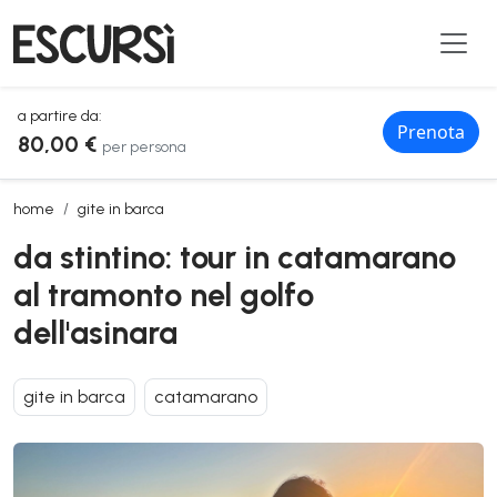
a partire da:
Prenota
80,00 €
per persona
da stintino: tour in catamarano al tramonto nel golfo dell'asinara
home
gite in barca
da stintino: tour in catamarano
al tramonto nel golfo
dell'asinara
gite in barca
catamarano