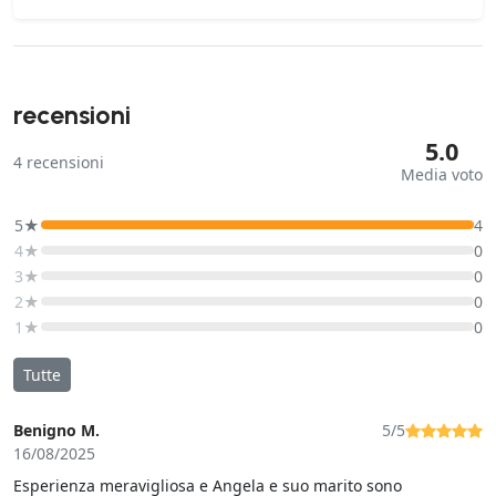
recensioni
5.0
4
recensioni
Media voto
5★
4
4★
0
3★
0
2★
0
1★
0
Tutte
Benigno M.
5/5
16/08/2025
Esperienza meravigliosa e Angela e suo marito sono