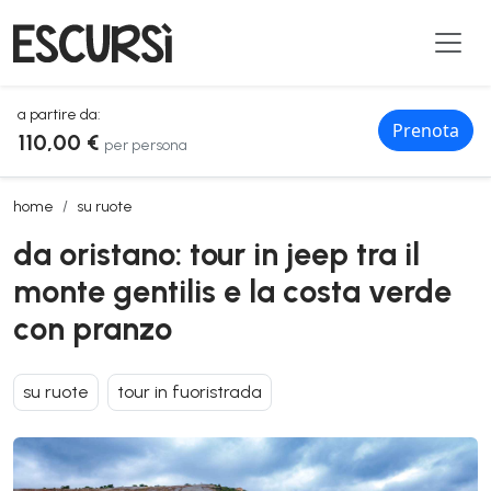
a partire da:
Prenota
110,00 €
per persona
da oristano: tour in jeep tra il monte gentilis e la costa verde con pr
home
su ruote
da oristano: tour in jeep tra il
monte gentilis e la costa verde
con pranzo
su ruote
tour in fuoristrada