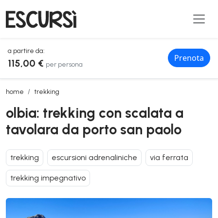
a partire da:
Prenota
115,00 €
per persona
olbia: trekking con scalata a tavolara da porto san paolo
home
trekking
olbia: trekking con scalata a
tavolara da porto san paolo
trekking
escursioni adrenaliniche
via ferrata
trekking impegnativo