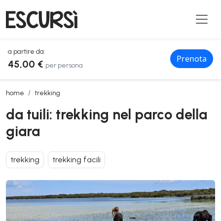
a partire da:
Prenota
45,00 €
per persona
da tuili: trekking nel parco della giara
home
trekking
da tuili: trekking nel parco della
giara
trekking
trekking facili