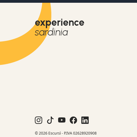
experience
sardinia
© 2026 Escursì - P.IVA 02628920908