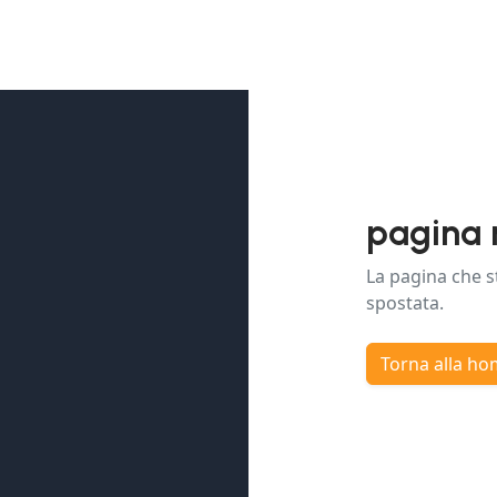
pagina 
La pagina che s
spostata.
Torna alla h