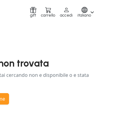
gift
carrello
accedi
italiano
non trovata
tai cercando non e disponibile o e stata
ome