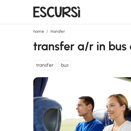
transfer a/r in bus da olbia aeroporto a porto rotondo
home
transfer
transfer a/r in bu
transfer
bus