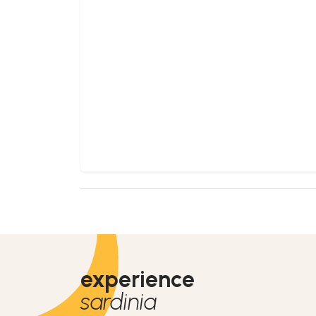
experience
sardinia