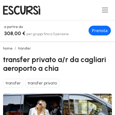
a partire da:
Prenota
308,00 €
per gruppi fino a 3 persone
transfer privato a/r da cagliari aeroporto a chia
home
transfer
transfer privato a/r da cagliari
aeroporto a chia
transfer
transfer privato