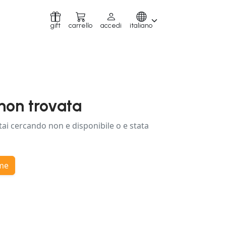
gift
carrello
accedi
italiano
non trovata
tai cercando non e disponibile o e stata
ome