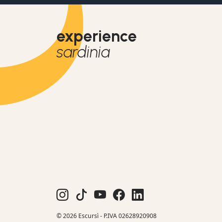
experience
sardinia
© 2026 Escursì - P.IVA 02628920908