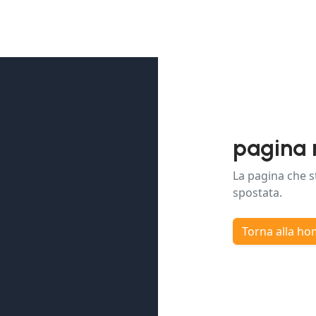
pagina 
La pagina che s
spostata.
Torna alla h