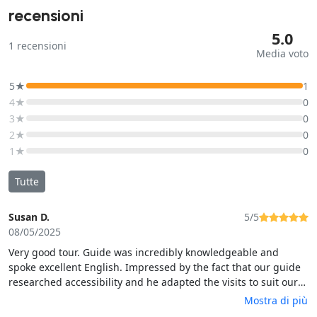
recensioni
5.0
1
recensioni
Media voto
5★
1
4★
0
3★
0
2★
0
1★
0
Tutte
Susan D.
5/5
08/05/2025
Very good tour. Guide was incredibly knowledgeable and
spoke excellent English. Impressed by the fact that our guide
researched accessibility and he adapted the visits to suit our
ages! Well into retirement. Good value for money. Very
Mostra di più
successful.